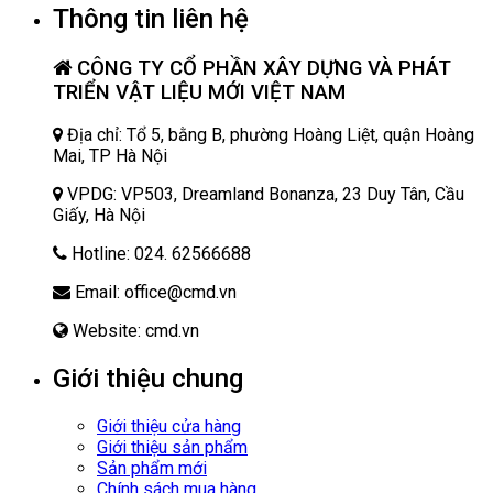
Thông tin liên hệ
CÔNG TY CỔ PHẦN XÂY DỰNG VÀ PHÁT
TRIỂN VẬT LIỆU MỚI VIỆT NAM
Địa chỉ: Tổ 5, bằng B, phường Hoàng Liệt, quận Hoàng
Mai, TP Hà Nội
VPDG: VP503, Dreamland Bonanza, 23 Duy Tân, Cầu
Giấy, Hà Nội
Hotline: 024. 62566688
Email: office@cmd.vn
Website: cmd.vn
Giới thiệu chung
Giới thiệu cửa hàng
Giới thiệu sản phẩm
Sản phẩm mới
Chính sách mua hàng