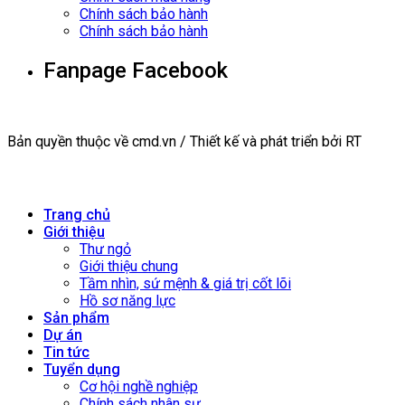
Chính sách bảo hành
Chính sách bảo hành
Fanpage Facebook
Bản quyền thuộc về cmd.vn / Thiết kế và phát triển bởi RT
Trang chủ
Giới thiệu
Thư ngỏ
Giới thiệu chung
Tầm nhìn, sứ mệnh & giá trị cốt lõi
Hồ sơ năng lực
Sản phẩm
Dự án
Tin tức
Tuyển dụng
Cơ hội nghề nghiệp
Chính sách nhân sự