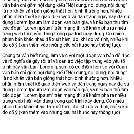
văn bản chỉ gồm nội dung kiểu “Nội dung, nội dung, nội dung”
là nó khiến văn bản giống thật hơn, bình thường hơn. Nhiều
phần mềm thiết kế giao diện web và dàn trang ngày nay đã sử
dụng Lorem Ipsum làm đoạn văn bản giả, và nếu bạn thử tìm
các đoạn “Lorem ipsum” trên mạng thì sẽ khám phá ra nhiều
trang web hiện vẫn đang trong quá trình xây dựng. Có nhiều
phiên bản khác nhau đã xuất hiện, đôi khi do vô tình, nhiều khi
do cố ý (xen thêm vào những câu hài hước hay thông tục).
Chúng ta vẫn biết rằng, làm việc với một đoạn văn bản dễ đọc
và rõ nghĩa dễ gây rối trí và cản trở việc tập trung vào yếu tố
trình bày văn bản. Lorem Ipsum có ưu điểm hơn so với đoạn
văn bản chỉ gồm nội dung kiểu “Nội dung, nội dung, nội dung”
là nó khiến văn bản giống thật hơn, bình thường hơn. Nhiều
phần mềm thiết kế giao diện web và dàn trang ngày nay đã sử
dụng Lorem Ipsum làm đoạn văn bản giả, và nếu bạn thử tìm
các đoạn “Lorem ipsum” trên mạng thì sẽ khám phá ra nhiều
trang web hiện vẫn đang trong quá trình xây dựng. Có nhiều
phiên bản khác nhau đã xuất hiện, đôi khi do vô tình, nhiều khi
do cố ý (xen thêm vào những câu hài hước hay thông tục).