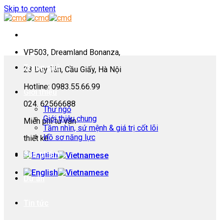
Skip to content
VP503, Dreamland Bonanza,
Trang chủ
23 Duy Tân, Cầu Giấy, Hà Nội
Hotline: 0983.55.66.99
Giới thiệu
024. 62566688
Thư ngỏ
Giới thiệu chung
Miễn phí tư vấn
Tầm nhìn, sứ mệnh & giá trị cốt lõi
Hồ sơ năng lực
thiết kế
Sản phẩm
Dự án
Tin tức