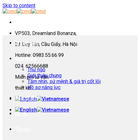
Skip to content
VP503, Dreamland Bonanza,
Trang chủ
23 Duy Tân, Cầu Giấy, Hà Nội
Hotline: 0983.55.66.99
Giới thiệu
024. 62566688
Thư ngỏ
Giới thiệu chung
Miễn phí tư vấn
Tầm nhìn, sứ mệnh & giá trị cốt lõi
Hồ sơ năng lực
thiết kế
Sản phẩm
Dự án
Tin tức