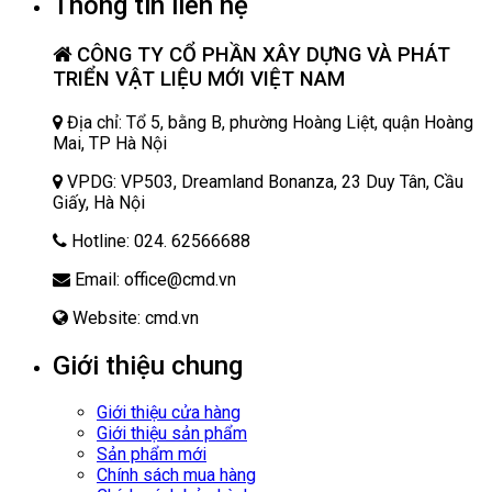
Thông tin liên hệ
CÔNG TY CỔ PHẦN XÂY DỰNG VÀ PHÁT
TRIỂN VẬT LIỆU MỚI VIỆT NAM
Địa chỉ: Tổ 5, bằng B, phường Hoàng Liệt, quận Hoàng
Mai, TP Hà Nội
VPDG: VP503, Dreamland Bonanza, 23 Duy Tân, Cầu
Giấy, Hà Nội
Hotline: 024. 62566688
Email: office@cmd.vn
Website: cmd.vn
Giới thiệu chung
Giới thiệu cửa hàng
Giới thiệu sản phẩm
Sản phẩm mới
Chính sách mua hàng