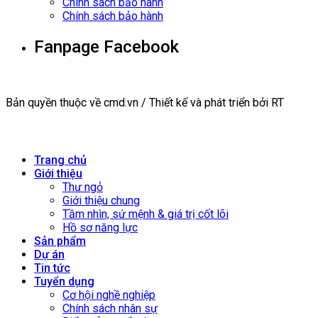
Chính sách bảo hành
Chính sách bảo hành
Fanpage Facebook
Bản quyền thuộc về cmd.vn / Thiết kế và phát triển bởi RT
Trang chủ
Giới thiệu
Thư ngỏ
Giới thiệu chung
Tầm nhìn, sứ mệnh & giá trị cốt lõi
Hồ sơ năng lực
Sản phẩm
Dự án
Tin tức
Tuyển dụng
Cơ hội nghề nghiệp
Chính sách nhân sự