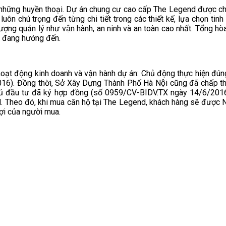
p những huyền thoại. Dự án chung cư cao cấp The Legend được 
ôn chú trọng đến từng chi tiết trong các thiết kế, lựa chọn tinh tế
 lượng quản lý như vận hành, an ninh và an toàn cao nhất. Tổng
ng đang hướng đến.
t động kinh doanh và vận hành dự án: Chủ động thực hiện đúng, đo
6). Đồng thời, Sở Xây Dựng Thành Phố Hà Nội cũng đã chấp t
Chủ đầu tư đã ký hợp đồng (số 0959/CV-BIDV.TX ngày 14/6/201
 Theo đó, khi mua căn hộ tại The Legend, khách hàng sẽ được Ng
lợi của người mua.