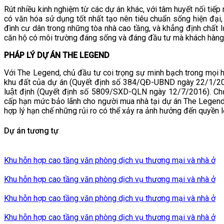
Rút nhiều kinh nghiệm từ các dự án khác, với tâm huyết nối tiế
có văn hóa sử dụng tốt nhất tạo nên tiêu chuẩn sống hiện đại, lu
đình cư dân trong những tòa nhà cao tầng, và khẳng định chất
căn hộ có môi trường đáng sống và đáng đầu tư mà khách hà
PHÁP LÝ DỰ ÁN THE LEGEND
Với The Legend, chủ đầu tư coi trọng sự minh bạch trong mọi hoạ
khu đất của dự án (Quyết định số 384/QĐ-UBND ngày 22/1/201
luật định (Quyết định số 5809/SXD-QLN ngày 12/7/2016). 
cấp hạn mức bảo lãnh cho người mua nhà tại dự án The Legend.
hợp lý hạn chế những rủi ro có thể xảy ra ảnh hưởng đến quyền 
Dự án tương tự
Khu hỗn hợp cao tầng văn phòng dịch vụ thương mại và nhà ở
Khu hỗn hợp cao tầng văn phòng dịch vụ thương mại và nhà ở
Khu hỗn hợp cao tầng văn phòng dịch vụ thương mại và nhà ở
Khu hỗn hợp cao tầng văn phòng dịch vụ thương mại và nhà ở