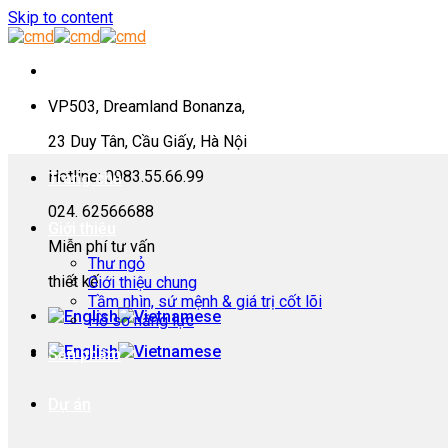
Skip to content
VP503, Dreamland Bonanza,
23 Duy Tân, Cầu Giấy, Hà Nội
Hotline: 0983.55.66.99
Trang chủ
024. 62566688
Giới thiệu
Miễn phí tư vấn
Thư ngỏ
thiết kế
Giới thiệu chung
Tầm nhìn, sứ mệnh & giá trị cốt lõi
Hồ sơ năng lực
Sản phẩm
Dự án