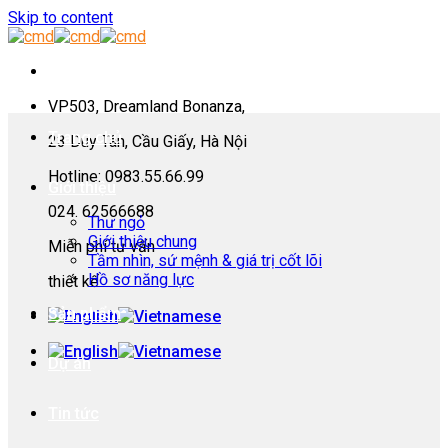
Skip to content
VP503, Dreamland Bonanza,
Trang chủ
23 Duy Tân, Cầu Giấy, Hà Nội
Hotline: 0983.55.66.99
Giới thiệu
024. 62566688
Thư ngỏ
Giới thiệu chung
Miễn phí tư vấn
Tầm nhìn, sứ mệnh & giá trị cốt lõi
Hồ sơ năng lực
thiết kế
Sản phẩm
Dự án
Tin tức