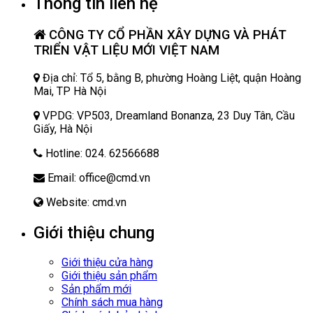
Thông tin liên hệ
CÔNG TY CỔ PHẦN XÂY DỰNG VÀ PHÁT
TRIỂN VẬT LIỆU MỚI VIỆT NAM
Địa chỉ: Tổ 5, bằng B, phường Hoàng Liệt, quận Hoàng
Mai, TP Hà Nội
VPDG: VP503, Dreamland Bonanza, 23 Duy Tân, Cầu
Giấy, Hà Nội
Hotline: 024. 62566688
Email: office@cmd.vn
Website: cmd.vn
Giới thiệu chung
Giới thiệu cửa hàng
Giới thiệu sản phẩm
Sản phẩm mới
Chính sách mua hàng