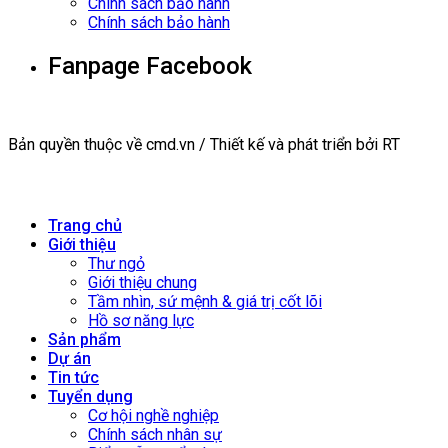
Chính sách bảo hành
Chính sách bảo hành
Fanpage Facebook
Bản quyền thuộc về cmd.vn / Thiết kế và phát triển bởi RT
Trang chủ
Giới thiệu
Thư ngỏ
Giới thiệu chung
Tầm nhìn, sứ mệnh & giá trị cốt lõi
Hồ sơ năng lực
Sản phẩm
Dự án
Tin tức
Tuyển dụng
Cơ hội nghề nghiệp
Chính sách nhân sự